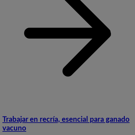
m
d
e
e
g
l
e
Trabajar en recría, esencial para ganado
vacuno