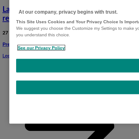
La importancia del diagnóstico precoz
At our company, privacy begins with trust.
respiratorio
This Site Uses Cookies and Your Privacy Choice Is Import
We suggest you choose the Customize my Settings to make your
27 febrero, 2020
you understand this choice.
Prevención
See our Privacy Policy
Leer más
S
L
i
d
d
p
r