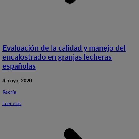
Evaluación de la calidad y manejo del
encalostrado en granjas lecheras
españolas
4 mayo, 2020
Recría
Leer más
S
E
d
l
c
y