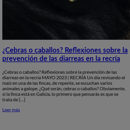
¿Cebras o caballos? Reflexiones sobre la
prevención de las diarreas en la recría
¿Cebras o caballos? Reflexiones sobre la prevención de las
diarreas en la recría MAYO 2023 | RECRÍA Un día revisando el
maíz en una de las fincas, de repente, se escuchan varios
animales a galope. ¿Qué serán, cebras o caballos? Obviamente,
si la finca está en Galicia, lo primero que pensarás es que se
trata de […]
Leer más
S
¿
o