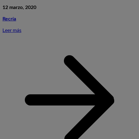
12 marzo, 2020
Recría
Leer más
S
T
e
r
e
p
g
v