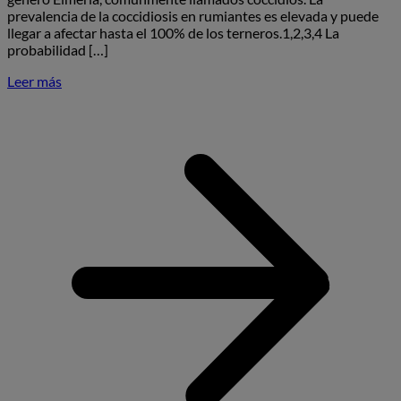
prevalencia de la coccidiosis en rumiantes es elevada y puede
llegar a afectar hasta el 100% de los terneros.1,2,3,4 La
probabilidad […]
Leer más
S
C
e
r
u
i
i