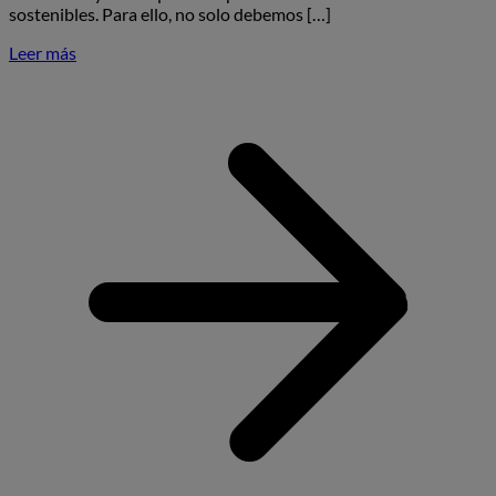
sostenibles. Para ello, no solo debemos […]
Leer más
S
L
m
d
v
d
c
e
p
e
i
d
l
r
d
l
e