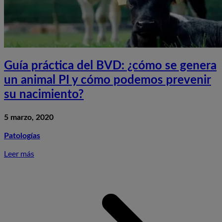
Guía práctica del BVD: ¿cómo se genera
un animal PI y cómo podemos prevenir
su nacimiento?
5 marzo, 2020
Patologías
Leer más
S
G
p
d
¿
s