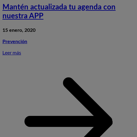
Mantén actualizada tu agenda con
nuestra APP
15 enero, 2020
Prevención
Leer más
S
a
t
a
c
n