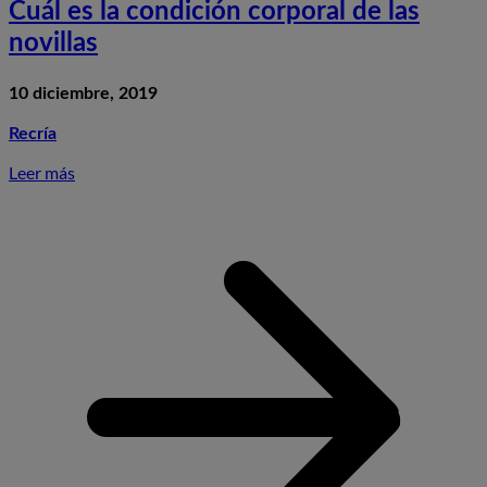
Cuál es la condición corporal de las
novillas
10 diciembre, 2019
Recría
Leer más
S
C
e
l
c
c
d
l
n