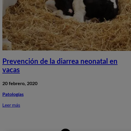
Prevención de la diarrea neonatal en
vacas
20 febrero, 2020
Patologías
Leer más
S
P
d
l