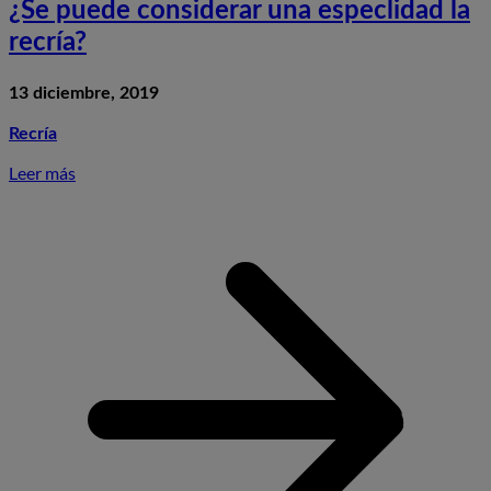
¿Se puede considerar una especlidad la
recría?
13 diciembre, 2019
Recría
Leer más
S
¿
p
c
u
e
l
r