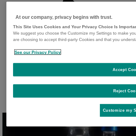
d
n
e
At our company, privacy begins with trust.
v
This Site Uses Cookies and Your Privacy Choice Is Importa
We suggest you choose the Customize my Settings to make your
are choosing to accept third-party Cookies and that you underst
See our Privacy Policy
Accept Coo
Reject Coo
Customize my S