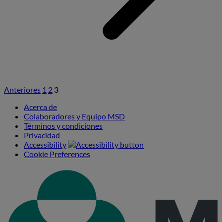
Anteriores
1
2
3
Paginación
de
Acerca de
Colaboradores y Equipo MSD
entradas
Términos y condiciones
Privacidad
Accessibility
Cookie Preferences